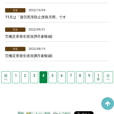
2022/10/04
労災
11月は「過労死等防止啓発月間」です
2022/09/21
労災
労働災害発生状況(9月速報値)
2022/08/19
労災
労働災害発生状況(8月速報値)
前
1
2
3
4
5
6
7
8
9
1
次
へ
0
へ
印刷
お気に入りに登録
メールで紹介