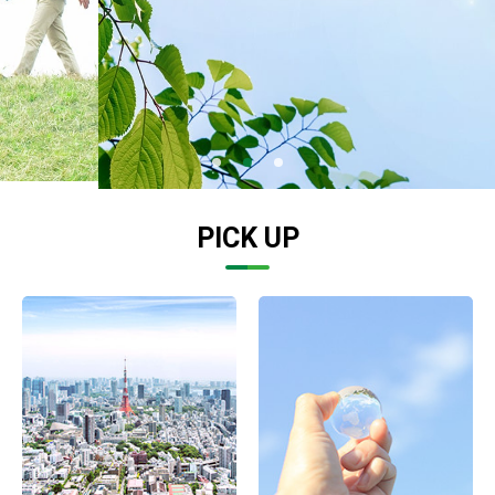
1
2
3
PICK UP