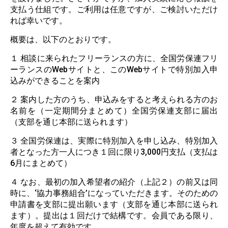
支払う仕組です。ご利用は任意ですが、ご検討いただけ
れば幸いです。
概要は、以下のとおりです。
１ 相談に来られたフリーランスの方に、全国労保連フリ
ーランスの
Web
サイトと、この
Web
サイトで特別加入申
込みができることを案内
２ 案内した方のうち、申込みをすると考えられる方のお
名前を（一定期間分まとめて）全国労保連支部に届出
（支部を通じ本部に送られます）
３ 全国労保連は、実際に特別加入を申し込み、特別加入
者となった方一人につき１回に限り
3,000
円支払（支払は
6
月にまとめて）
４ なお、最初の加入希望者の紹介（上記２）の前又は同
時に、‘協力事務組合’になっていただきます。そのための
申請書を支部に提出願います（支部を通じ本部に送られ
ます）。提出は１回だけで結構です。会員である限り、
年度を超えて有効です。