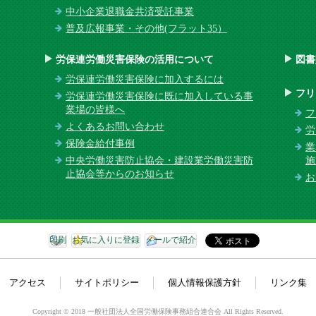
中小企業退職金共済受託事業
普及広報事業・その他(フラット35）
労保連労働災害保険の活用について
図書
労保連労働災害保険に加入するには
フリ
労保連労働災害保険に既に加入している事
業場の皆様へ
フ
よくあるお問い合わせ
労
保険金給付事例
業
中央労働災害防止協会・建設業労働災害防
施
止協会等からのお知らせ
お
印刷
お気に入りに登録
メールで紹介
アクセス
サイトポリシー
個人情報保護方針
リンク集
Copyright © 2018 一般社団法人全国労働保険事務組合連合会 All Rights Reserved.