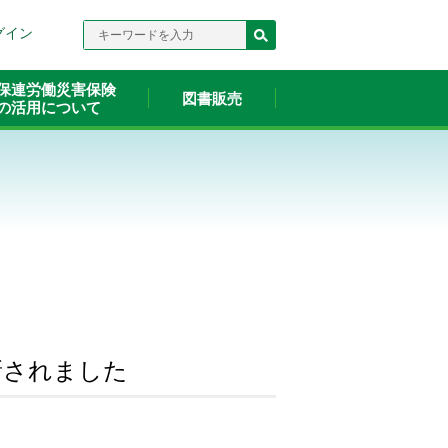
検索
グイン
キーワードを入力
保連労働災害保険
図書販売
の活用について
新されました