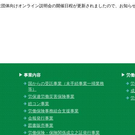
主団体向けオンライン説明会の開催日程が更新されましたので、お知らせ
事業内容
労働
国からの受託事業（未手続事業一掃業務
労
等）
成
労保連労働災害保険事業
労
総コン事業
労働保険事務組合支援事業
会報発行事業
図書販売事業
労働保険・保険関係成立之証発行事業