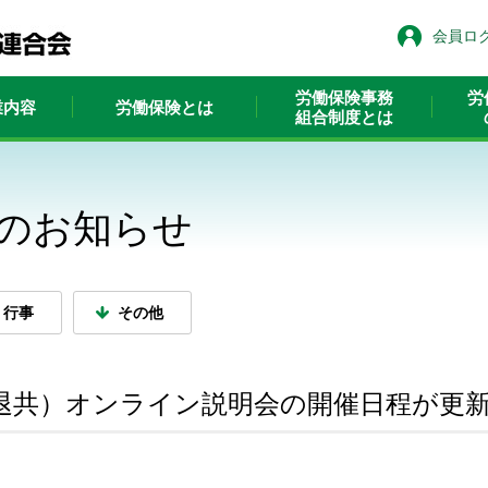
会員ロ
労働保険事務
労
業内容
労働保険とは
組合制度とは
のお知らせ
行事
その他
退共）オンライン説明会の開催日程が更