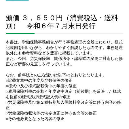
頒価 ３，８５０円（消費税込・送料
別） 令和６年７月末日発行
本書は、労働保険事務組合が行う事務処理の全般にわたり、様式
記載例を用いながら、わかりやすく解説したものです。事務処理
以外にも参考資料などを豊富に掲載しています。
また、今回、労災保険率、関係法令・諸様式の変更に対応した修
正など所要の見直しを行っています。
なお、前年版との主な違いは以下のとおりとなります。
○記載文章中の年度及び数値等の修正
○様式中及び様式記載例中の年度の修正
○雇用保険料率の令和４年度途中改定（前後期）を反映した様式
を従前の様式及び様式記入例の修正
○労災保険率及び第２種特別加入保険料率改定等に伴う内容の修
正
○労働保険徴収法等の法令改正に伴う条文等の修正
○その他必要となった内容の修正