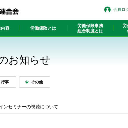
会員ロ
労働保険事務
労
業内容
労働保険とは
組合制度とは
のお知らせ
行事
その他
インセミナーの視聴について