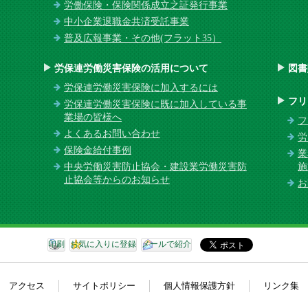
労働保険・保険関係成立之証発行事業
中小企業退職金共済受託事業
普及広報事業・その他(フラット35）
労保連労働災害保険の活用について
図書
労保連労働災害保険に加入するには
フリ
労保連労働災害保険に既に加入している事
業場の皆様へ
フ
よくあるお問い合わせ
労
保険金給付事例
業
中央労働災害防止協会・建設業労働災害防
施
止協会等からのお知らせ
お
印刷
お気に入りに登録
メールで紹介
アクセス
サイトポリシー
個人情報保護方針
リンク集