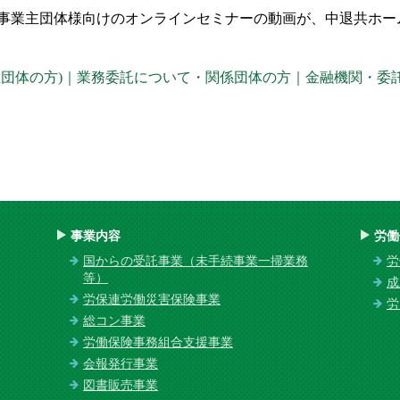
事業主団体様向けのオンラインセミナーの動画が、中退共ホー
主団体の方)｜業務委託について・関係団体の方｜金融機関・委
事業内容
労働
国からの受託事業（未手続事業一掃業務
労
等）
成
労保連労働災害保険事業
労
総コン事業
労働保険事務組合支援事業
会報発行事業
図書販売事業