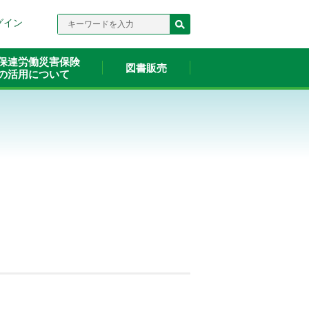
検索
グイン
キーワードを入力
保連労働災害保険
図書販売
の活用について