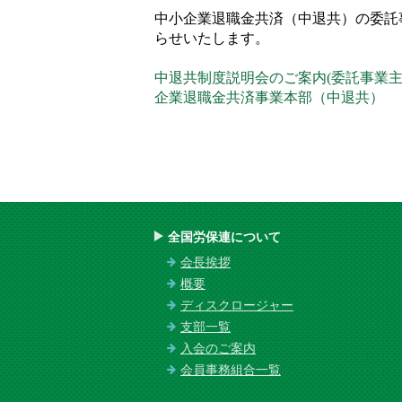
中小企業退職金共済（中退共）の委託
らせいたします。
中退共制度説明会のご案内(委託事業
企業退職金共済事業本部（中退共）
全国労保連について
会長挨拶
概要
ディスクロージャー
支部一覧
入会のご案内
会員事務組合一覧