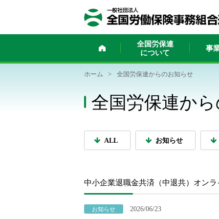
ホーム
全国労保連
事
について
ホーム
>
全国労保連からのお知らせ
全国労保連から
ALL
お知らせ
中小企業退職金共済（中退共）オンラ
2026/06/23
お知らせ